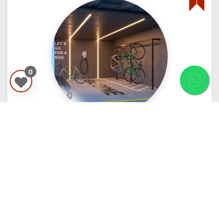
0
Fale com um
corretor
LA MIRAGE
Veja mais imóveis