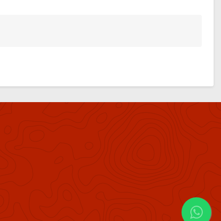
Fale com um
corretor